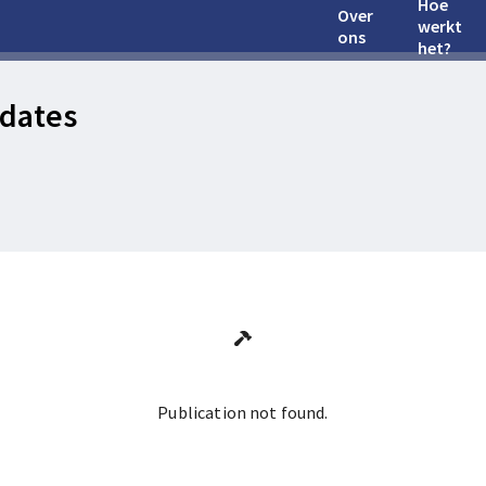
Hoe
Over
werkt
ons
het?
dates
Publication not found.
Ga terug