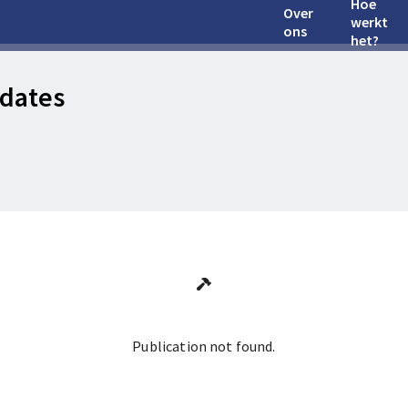
Hoe
Over
werkt
ons
het?
dates
Publication not found.
Ga terug