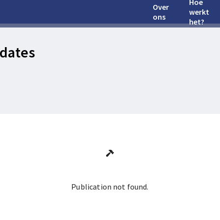
Hoe
Over
werkt
ons
het?
dates
Publication not found.
Ga terug