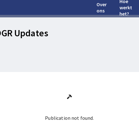
Hoe
Over
werkt
ons
het?
OGR Updates
Publication not found.
Ga terug