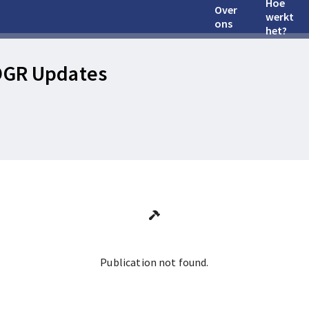
Hoe
Over
werkt
ons
het?
OGR Updates
Publication not found.
Ga terug