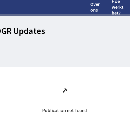
Hoe
Over
werkt
ons
het?
OGR Updates
Publication not found.
Ga terug