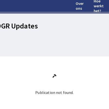
Hoe
Over
werkt
ons
het?
OGR Updates
Publication not found.
Ga terug