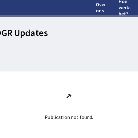
Hoe
Over
werkt
ons
het?
OGR Updates
Publication not found.
Ga terug