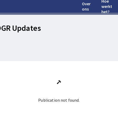
Hoe
Over
werkt
ons
het?
OGR Updates
Publication not found.
Ga terug