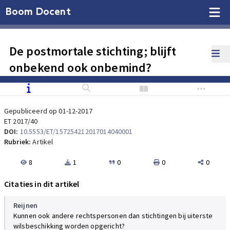
Boom Docent
De postmortale stichting; blijft
onbekend ook onbemind?
Gepubliceerd op 01-12-2017
ET 2017/40
DOI:
10.5553/ET/157254212017014040001
Rubriek:
Artikel
8
1
0
0
0
Citaties in dit artikel
Reijnen
Kunnen ook andere rechtspersonen dan stichtingen bij uiterste
wilsbeschikking worden opgericht?