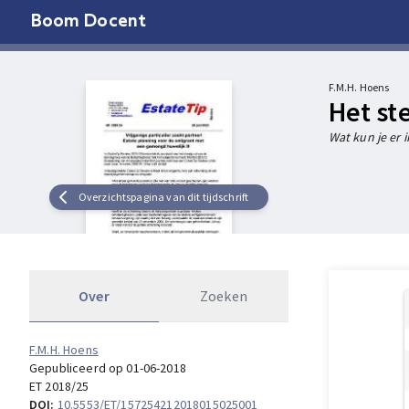
Boom Docent
F.M.H. Hoens
Het st
Wat kun je er 
Overzichtspagina van dit tijdschrift
Over
Zoeken
F.M.H. Hoens
Gepubliceerd op 01-06-2018
ET 2018/25
DOI:
10.5553/ET/157254212018015025001