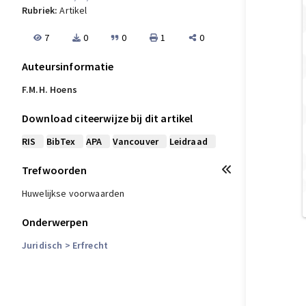
Rubriek:
Artikel
7
0
0
1
0
Auteursinformatie
F.M.H. Hoens
Download citeerwijze bij dit artikel
RIS
BibTex
APA
Vancouver
Leidraad
Trefwoorden
Huwelijkse voorwaarden
Onderwerpen
Juridisch
> Erfrecht