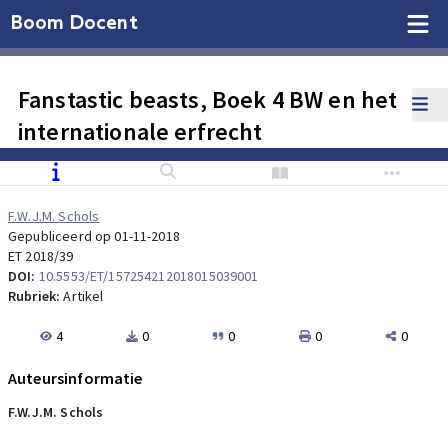
Boom Docent
Fanstastic beasts, Boek 4 BW en het
internationale erfrecht
F.W.J.M. Schols
Gepubliceerd op 01-11-2018
ET 2018/39
DOI:
10.5553/ET/157254212018015039001
Rubriek:
Artikel
4
0
0
0
0
Auteursinformatie
F.W.J.M. Schols