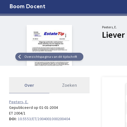
Boom Docent
Peeters, E.
Liever
Overzichtspagina van dit tijdschrift
Over
Zoeken
Peeters, E.
Gepubliceerd op 01-01-2004
ET 2004/1
DOI:
10.5553/ET/2004001000200404