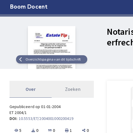
Boom Docent
Notari
erfrec
Overzichtspagina van dit tijdschrift
Over
Zoeken
Gepubliceerd op 01-01-2004
ET 2004/1
DOI:
10.5553/ET/2004001000200419
5
0
0
1
0