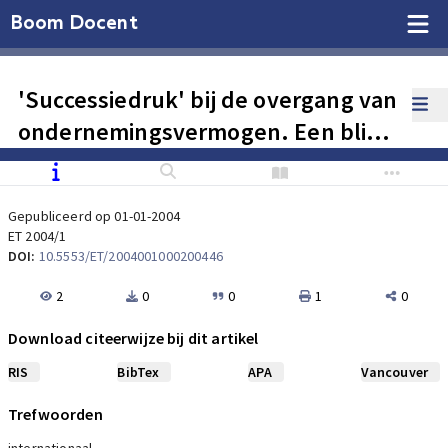
Boom Docent
'Successiedruk' bij de overgang van
ondernemingsvermogen. Een blik
over de grenzen!
Gepubliceerd op 01-01-2004
ET 2004/1
DOI:
10.5553/ET/2004001000200446
2
0
0
1
0
Download citeerwijze bij dit artikel
RIS
BibTex
APA
Vancouver
Trefwoorden