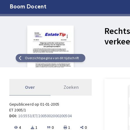
Boom Docent
Rechts
verkee
Overzichtspagina van dit tijdschrift
Over
Zoeken
Gepubliceerd op 01-01-2005
ET 2005/1
DOI:
10.5553/ET/2005002000200504
4
1
0
1
0