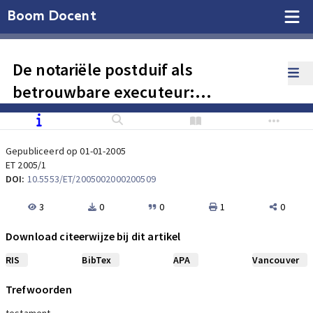
Boom Docent
De notariële postduif als
betrouwbare executeur:
Kennisgevingsverplichting uiterste
wil geprivatiseerd
Gepubliceerd op 01-01-2005
ET 2005/1
DOI:
10.5553/ET/2005002000200509
3
0
0
1
0
Download citeerwijze bij dit artikel
RIS
BibTex
APA
Vancouver
Trefwoorden