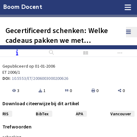
Boom Docent
Gecertificeerd schenken: Welke
cadeaus pakken we met
'certificaatpapier' in?
Gepubliceerd op 01-01-2006
ET 2006/1
DOI:
10.5553/ET/2006003000200626
3
1
0
0
0
Download citeerwijze bij dit artikel
RIS
BibTex
APA
Vancouver
Trefwoorden