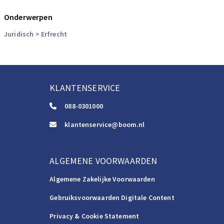
het maritaal beslag
Onderwerpen
D.M. de Knijff
Juridisch
> Erfrecht
Verdelingsbeslagen. Een studie naar het deelgenotenbeslag en
het maritaal beslag
M.A. Blom
De rechten van certificaathouders onder de wettelijke
KLANTENSERVICE
geschillenregeling
088-0301000
klantenservice@boom.nl
ALGEMENE VOORWAARDEN
Algemene Zakelijke Voorwaarden
Gebruiksvoorwaarden Digitale Content
Privacy & Cookie Statement