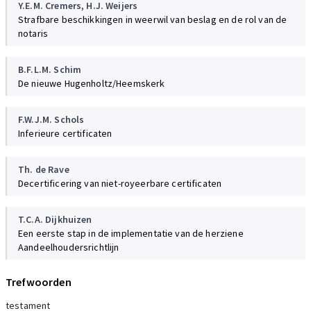
Y.E.M. Cremers
,
H.J. Weijers
Strafbare beschikkingen in weerwil van beslag en de rol van de
notaris
B.F.L.M. Schim
De nieuwe Hugenholtz/Heemskerk
F.W.J.M. Schols
Inferieure certificaten
Th. de Rave
Decertificering van niet-royeerbare certificaten
T.C.A. Dijkhuizen
Een eerste stap in de implementatie van de herziene
Aandeelhoudersrichtlijn
Trefwoorden
D.M. de Knijff
Verdelingsbeslagen. Een studie naar het deelgenotenbeslag en
testament