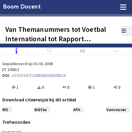
Boom Docent
Van Themanummers tot Voetbal
International tot Rapport
Moltmaker? Een successierechtelijk
'van alles wat' voor De Jager
Gepubliceerd op 01-01-2008
ET 2008/1
DOI:
10.5553/ET/2008005000200824
1
0
0
1
0
Download citeerwijze bij dit artikel
RIS
BibTex
APA
Vancouver
Trefwoorden