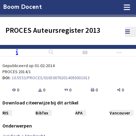
Boom Docent
PROCES Auteursregister 2013
Gepubliceerd op 01-02-2014
PROCES 2014/1
DOI:
10.5553/PROCES/016500762014093001013
0
0
0
0
0
Download citeerwijze bij dit artikel
RIS
BibTex
APA
Vancouver
Onderwerpen