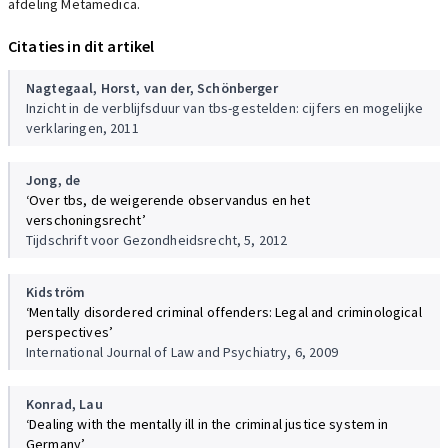
afdeling Metamedica.
Citaties in dit artikel
Nagtegaal,
Horst, van der,
Schönberger
Inzicht in de verblijfsduur van tbs-gestelden: cijfers en mogelijke
verklaringen, 2011
Jong, de
‘Over tbs, de weigerende observandus en het
verschoningsrecht’
Tijdschrift voor Gezondheidsrecht, 5, 2012
Kidström
‘Mentally disordered criminal offenders: Legal and criminological
perspectives’
International Journal of Law and Psychiatry, 6, 2009
Konrad,
Lau
‘Dealing with the mentally ill in the criminal justice system in
Germany’