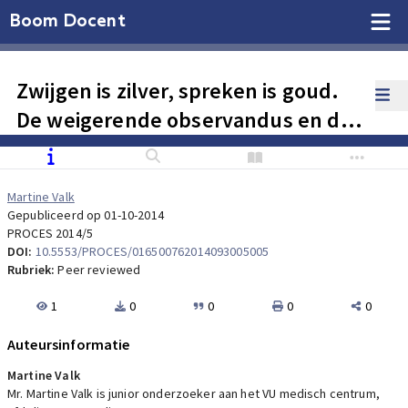
Boom Docent
Zwijgen is zilver, spreken is goud.
De weigerende observandus en de
voorgestelde wijziging van artikel
37a Sr
Martine Valk
Gepubliceerd op 01-10-2014
PROCES 2014/5
DOI:
10.5553/PROCES/016500762014093005005
Rubriek:
Peer reviewed
1
0
0
0
0
Auteursinformatie
Martine Valk
Mr. Martine Valk is junior onderzoeker aan het VU medisch centrum,