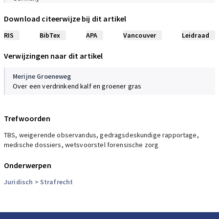
International Journal of Law and Psychiatry, 3, 2010
Download citeerwijze bij dit artikel
Svennerlind
RIS
BibTex
APA
Vancouver
Leidraad
‘Mentally disordered criminal offenders in the Swedish criminal
system’
Verwijzingen naar dit artikel
International Journal of Law and Psychiatry, 6, 2010
Merijne Groeneweg
Over een verdrinkend kalf en groener gras
Kogel,
Nagtegaal
Gewelds- en zedendelinquenten met een psychische stoornis,
2006
Trefwoorden
TBS, weigerende observandus, gedragsdeskundige rapportage,
medische dossiers, wetsvoorstel forensische zorg
Onderwerpen
Juridisch
> Strafrecht