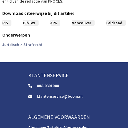
en lid van de redactie van PROCES.
Download citeerwijze bij dit artikel
RIS
BibTex
APA
Vancouver
Leidraad
Onderwerpen
Juridisch
> Strafrecht
KLANTENSERVICE
088-0301000
klantenservice@boom.nl
ALGEMENE VOORWAARDEN
Algemene Zakelijke Voorwaarden