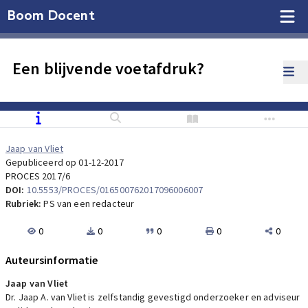
Boom Docent
Een blijvende voetafdruk?
Jaap van Vliet
Gepubliceerd op 01-12-2017
PROCES 2017/6
DOI:
10.5553/PROCES/016500762017096006007
Rubriek:
PS van een redacteur
0
0
0
0
0
Auteursinformatie
Jaap van Vliet
Dr. Jaap A. van Vliet is zelfstandig gevestigd onderzoeker en adviseur