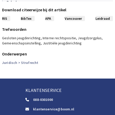
Bolscher
Advies kinderrechtenmonitor 2016. In opdracht van De
Download citeerwijze bij dit artikel
Kinderombudsman, 2016
RIS
BibTex
APA
Vancouver
Leidraad
Eichelsheim,
Laan, van der
Trefwoorden
Jongeren en vrijheidsbeneming, 2011
Gesloten jeugdinrichting, Interne rechtspositie, Jeugdzorgplus,
Gemeenschapsinstelling, Justitiële jeugdinrichting
Liefaard
Toegang tot de Beginselenwet justitiële jeugdinrichtingen, 2005
Onderwerpen
Juridisch
Liefaard,
> Strafrecht
Weijers
Jong vast – 1905 tot 1995. Vrijheidsbeneming in het Nederlandse
jeugdstrafrecht
PROCES, 4, 2007
KLANTENSERVICE
Liefaard
De rechtspositie van jongeren in detentie. De Nederlandse
088-0301000
Beginselenwet Justitiële inrichtingen beschouwd vanuit
internationaal kinderrechtelijk perspectief
klantenservice@boom.nl
TJK, 2, 2010