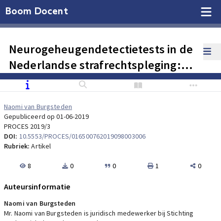
Boom Docent
Neurogeheugendetectietests in de
Nederlandse strafrechtspleging:
hoop of huiver?
Naomi van Burgsteden
Gepubliceerd op 01-06-2019
PROCES 2019/3
DOI:
10.5553/PROCES/016500762019098003006
Rubriek:
Artikel
8
0
0
1
0
Auteursinformatie
Naomi van Burgsteden
Mr. Naomi van Burgsteden is juridisch medewerker bij Stichting