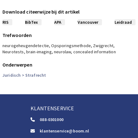
Parker
Stirling,
Elliot
Download citeerwijze bij dit artikel
Introducing Neuropsychology, 3, 2008
RIS
BibTex
APA
Vancouver
Leidraad
Dubelaar
Trefwoorden
Betrouwbaar getuigenbewijs. Totstandkoming en waardering van
strafrechtelijke getuigenverklaringen in perspectief (diss.
neurogeheugendetectie, Opsporingsmethode, Zwijgrecht,
Leiden), 2014
Neurotests, brain-imaging, neurolaw, concealed information
Onderwerpen
Kibble,
Halsey
Medical Physiology: The Big Picture, 2014
Juridisch
> Strafrecht
Stirling,
Elliot
Introducing Neuropsychology, 2008
KLANTENSERVICE
Toor, van
Natuur in de mens; het ‘schuldige’ geheugen
088-0301000
NJB, 1, 2011
klantenservice@boom.nl