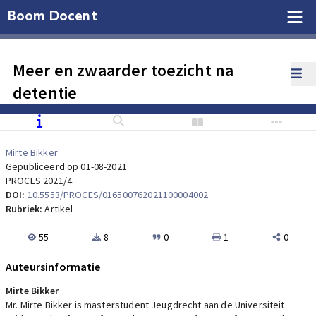
Boom Docent
Meer en zwaarder toezicht na
detentie
Mirte Bikker
Gepubliceerd op 01-08-2021
PROCES 2021/4
DOI:
10.5553/PROCES/016500762021100004002
Rubriek:
Artikel
55
8
0
1
0
Auteursinformatie
Mirte Bikker
Mr. Mirte Bikker is masterstudent Jeugdrecht aan de Universiteit