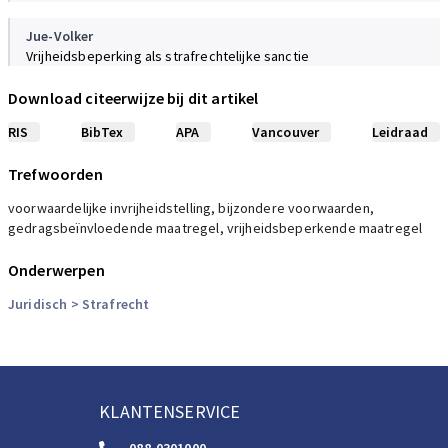
Jue-Volker
Vrijheidsbeperking als strafrechtelijke sanctie
Sancties, 1, 2018
Download citeerwijze bij dit artikel
Struijk
RIS
BibTex
APA
Vancouver
Leidraad
Vrijheidsbeperking na detentie: in hoeverre zet de rechter de
achterdeur open?
Trefwoorden
Sancties, 1, 2018
voorwaardelijke invrijheidstelling, bijzondere voorwaarden,
gedragsbeïnvloedende maatregel, vrijheidsbeperkende maatregel
Boone
Grenzen aan toezicht. Minimumwaarborgen voor de uitvoering
Onderwerpen
van bijzondere voorwaarden
PROCES, 6, 2009
Juridisch
> Strafrecht
KLANTENSERVICE