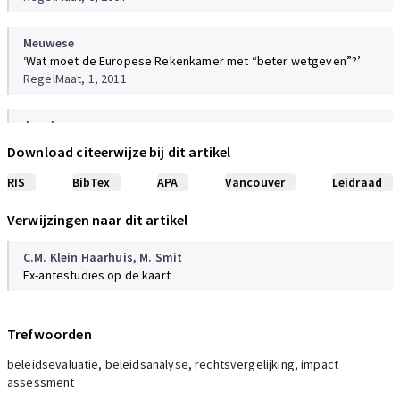
Meuwese
‘Wat moet de Europese Rekenkamer met “beter wetgeven”?’
RegelMaat, 1, 2011
Jacob
Improving the practice of impact assessment, Berlijn: EVIA Project
Download citeerwijze bij dit artikel
2008; Bullock e.a. 2001; R.C. Rist & N. Stame, From studies to
streams, 2006
RIS
BibTex
APA
Vancouver
Leidraad
Verwijzingen naar dit artikel
Meijenfeldt, von,
Schrijvershof,
Wilms
Tussenevaluatie beleidsdoorlichtingen, 2008
C.M. Klein Haarhuis
,
M. Smit
Ex-antestudies op de kaart
Trefwoorden
beleidsevaluatie, beleidsanalyse, rechtsvergelijking, impact
assessment