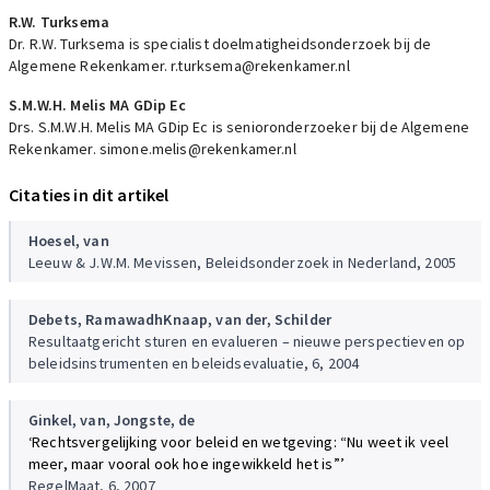
R.W. Turksema
Dr. R.W. Turksema is specialist doelmatigheidsonderzoek bij de
Algemene Rekenkamer. r.turksema@rekenkamer.nl
S.M.W.H. Melis MA GDip Ec
Drs. S.M.W.H. Melis MA GDip Ec is senioronderzoeker bij de Algemene
Rekenkamer. simone.melis@rekenkamer.nl
Citaties in dit artikel
Hoesel, van
Leeuw & J.W.M. Mevissen, Beleidsonderzoek in Nederland, 2005
Debets,
Ramawadh
Knaap, van der,
Schilder
Resultaatgericht sturen en evalueren – nieuwe perspectieven op
beleidsinstrumenten en beleidsevaluatie, 6, 2004
Ginkel, van,
Jongste, de
‘Rechtsvergelijking voor beleid en wetgeving: “Nu weet ik veel
meer, maar vooral ook hoe ingewikkeld het is”’
RegelMaat, 6, 2007