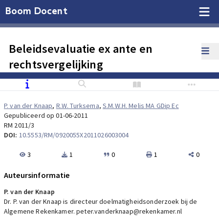
Boom Docent
Beleidsevaluatie ex ante en
rechtsvergelijking
P. van der Knaap
,
R.W. Turksema
,
S.M.W.H. Melis MA GDip Ec
Gepubliceerd op 01-06-2011
RM 2011/3
DOI:
10.5553/RM/0920055X2011026003004
3
1
0
1
0
Auteursinformatie
P. van der Knaap
Dr. P. van der Knaap is directeur doelmatigheidsonderzoek bij de
Algemene Rekenkamer. peter.vanderknaap@rekenkamer.nl