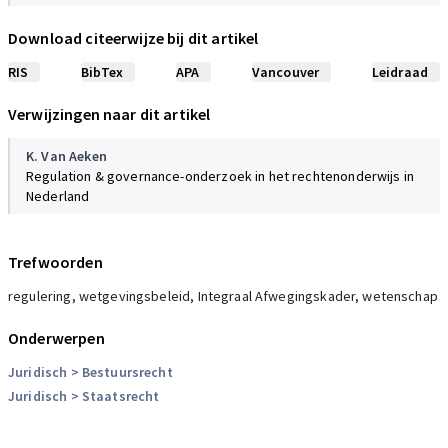
Download citeerwijze bij dit artikel
Biesheuvel
‘Toezicht op toezichthouders’
RIS
BibTex
APA
Vancouver
Leidraad
Nederlands Juristenblad, 1997, p. 1804-1805
Verwijzingen naar dit artikel
Black
‘Decentring Regulation: Understanding the Role of Regulation and
K. Van Aeken
Self Regulation in a “Post-Regulatory” World’
Regulation & governance-onderzoek in het rechtenonderwijs in
Current Legal Problems, 1, 2001
Nederland
Slaughter
Trefwoorden
Order, 2004
regulering, wetgevingsbeleid, Integraal Afwegingskader, wetenschap
Cafaggi
Oliver,
Prosser,
Rawlings
The Regulatory State. Constitutional Implications, 3, 2011
Onderwerpen
Juridisch
> Bestuursrecht
Meuwese
Juridisch
> Staatsrecht
‘Wat moet de Europese Rekenkamer met “beter wetgeven”?’
RegelMaat, 1, 2011