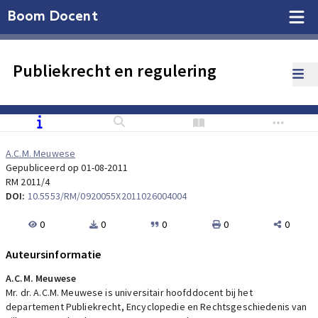
Boom Docent
Publiekrecht en regulering
A.C.M. Meuwese
Gepubliceerd op 01-08-2011
RM 2011/4
DOI:
10.5553/RM/0920055X2011026004004
0
0
0
0
0
Auteursinformatie
A.C.M. Meuwese
Mr. dr. A.C.M. Meuwese is universitair hoofddocent bij het
departement Publiekrecht, Encyclopedie en Rechtsgeschiedenis van