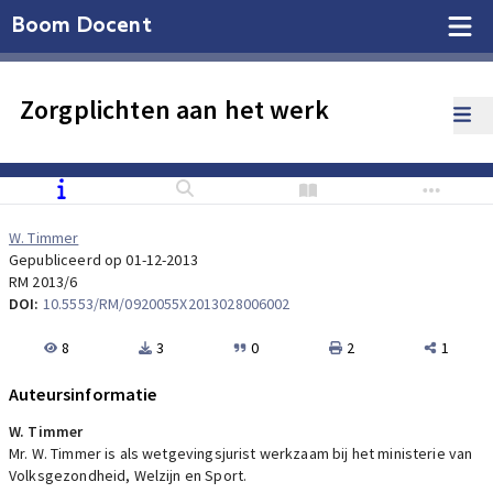
Boom Docent
Zorgplichten aan het werk
W. Timmer
Gepubliceerd op 01-12-2013
RM 2013/6
DOI:
10.5553/RM/0920055X2013028006002
8
3
0
2
1
Auteursinformatie
W. Timmer
Mr. W. Timmer is als wetgevingsjurist werkzaam bij het ministerie van
Volksgezondheid, Welzijn en Sport.