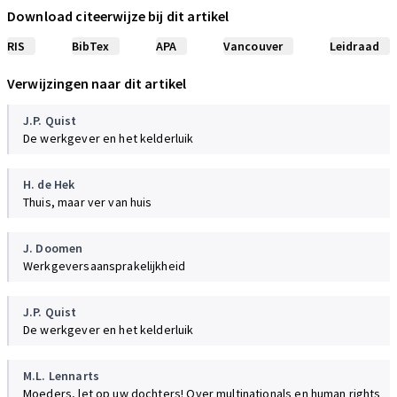
Bestuurswetenschappen, 4, 2010
Download citeerwijze bij dit artikel
RIS
BibTex
APA
Vancouver
Leidraad
Black
Forms and Paradoxes of Principles Based Regulation, 2008
Verwijzingen naar dit artikel
Gestel, van
J.P. Quist
Zelfregulering, milieuzorg en bedrijven (diss. Tilburg), 2000
De werkgever en het kelderluik
Westerman
Westerman,
Mackor
H. de Hek
Vormen van (de?)regulering, 04, 2008
Thuis, maar ver van huis
Becker
Kirwan,
Hale,
Hopkins
J. Doomen
Changing Regulation: Controlling Risks in Society, 2, 2002
Werkgeversaansprakelijkheid
Taekema
J.P. Quist
Het probleem van pragmatisme. Een vertrekpunt voor
De werkgever en het kelderluik
rechtstheorie en rechtsmethodologie (oratie Rotterdam), 2010
M.L. Lennarts
Erp, van
Barkhuijsen,
Ouden, den,
Polak
Moeders, let op uw dochters! Over multinationals en human rights