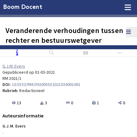
Boom Docent
Veranderende verhoudingen tussen
rechter en bestuurswetgever
G.J.M. Evers
Gepubliceerd op 01-03-2021
RM 2021/1
DOI:
10.5553/RM/0920055X2021036001001
Rubriek:
Redactioneel
13
3
0
1
0
Auteursinformatie
G.J.M. Evers
.