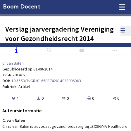
Boom Docent
Verslag jaarvergadering Vereniging
voor Gezondheidsrecht 2014
C. van Balen
Gepubliceerd op 01-08-2014
TVGR 2014/6
DOI:
10.5553/TvGR/016508742014038006003
Rubriek:
Artikel
4
0
0
0
0
Auteursinformatie
C. van Balen
Chris van Balen is advocaat gezondheidszorg bij LEXSIGMA Healthcare