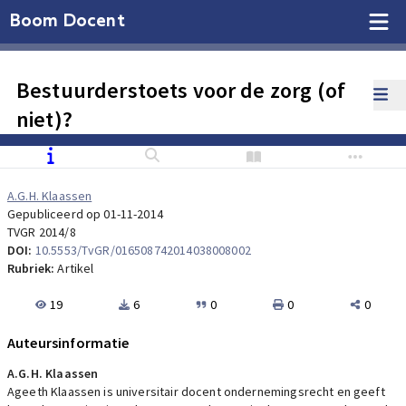
Boom Docent
Bestuurderstoets voor de zorg (of
niet)?
A.G.H. Klaassen
Gepubliceerd op 01-11-2014
TVGR 2014/8
DOI:
10.5553/TvGR/016508742014038008002
Rubriek:
Artikel
19
6
0
0
0
Auteursinformatie
A.G.H. Klaassen
Ageeth Klaassen is universitair docent ondernemingsrecht en geeft