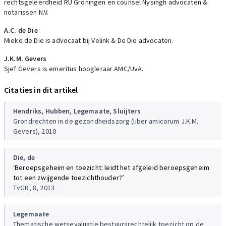
rechtsgeleerdheid RU Groningen en counsel Nysingh advocaten &
notarissen N.V.
A.C. de Die
Mieke de Die is advocaat bij Velink & De Die advocaten.
J.K.M. Gevers
Sjef Gevers is emeritus hoogleraar AMC/UvA.
Citaties in dit artikel
Hendriks,
Hubben,
Legemaate,
Sluijters
Grondrechten in de gezondheidszorg (liber amicorum J.K.M.
Gevers), 2010
Die, de
‘Beroepsgeheim en toezicht: leidt het afgeleid beroepsgeheim
tot een zwijgende toezichthouder?’
TvGR, 8, 2013
Legemaate
Thematische wetsevaluatie bestuursrechtelijk toezicht op de