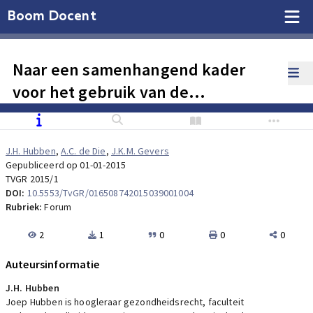
Boom Docent
Naar een samenhangend kader
voor het gebruik van de
bevoegdheid tot inzage van
patiëntendossiers door de IGZ
J.H. Hubben
,
A.C. de Die
,
J.K.M. Gevers
Gepubliceerd op 01-01-2015
TVGR 2015/1
DOI:
10.5553/TvGR/016508742015039001004
Rubriek:
Forum
2
1
0
0
0
Auteursinformatie
J.H. Hubben
Joep Hubben is hoogleraar gezondheidsrecht, faculteit