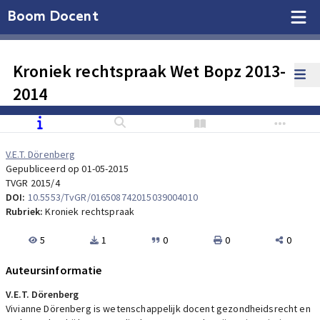
Boom Docent
Kroniek rechtspraak Wet Bopz 2013-
2014
V.E.T. Dörenberg
Gepubliceerd op 01-05-2015
TVGR 2015/4
DOI:
10.5553/TvGR/016508742015039004010
Rubriek:
Kroniek rechtspraak
5
1
0
0
0
Auteursinformatie
V.E.T. Dörenberg
Vivianne Dörenberg is wetenschappelijk docent gezondheidsrecht en