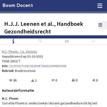
Boom Docent
H.J.J. Leenen et al., Handboek
Gezondheidsrecht
M.C. Ploem
,
J.G. Sijmons
Gepubliceerd op 01-10-2015
TVGR 2015/7
DOI:
10.5553/TvGR/016508742015039007009
Rubriek:
Boekrecensie
36
1
0
0
0
Auteursinformatie
M.C. Ploem
Corrette Ploem is onderzoeker/docent gezondheidsrecht bij het