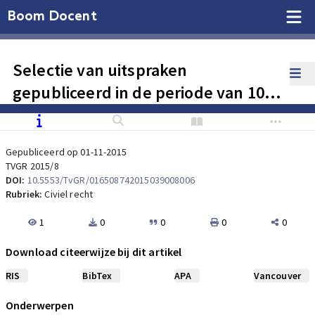
Boom Docent
Selectie van uitspraken
gepubliceerd in de periode van 10
september 2015 tot 13 november
2015
Gepubliceerd op 01-11-2015
TVGR 2015/8
DOI:
10.5553/TvGR/016508742015039008006
Rubriek:
Civiel recht
1
0
0
0
0
Download citeerwijze bij dit artikel
RIS
BibTex
APA
Vancouver
Onderwerpen