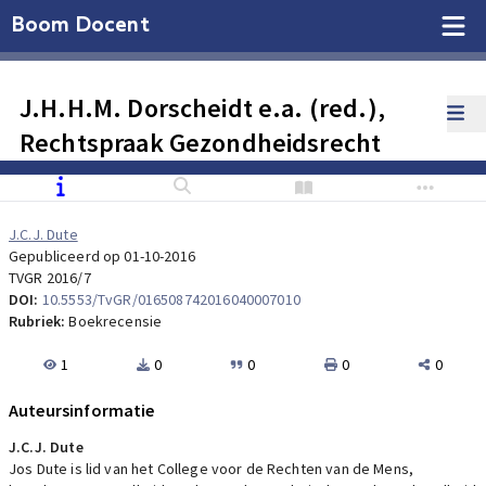
Boom Docent
J.H.H.M. Dorscheidt e.a. (red.),
Rechtspraak Gezondheidsrecht
J.C.J. Dute
Gepubliceerd op 01-10-2016
TVGR 2016/7
DOI:
10.5553/TvGR/016508742016040007010
Rubriek:
Boekrecensie
1
0
0
0
0
Auteursinformatie
J.C.J. Dute
Jos Dute is lid van het College voor de Rechten van de Mens,