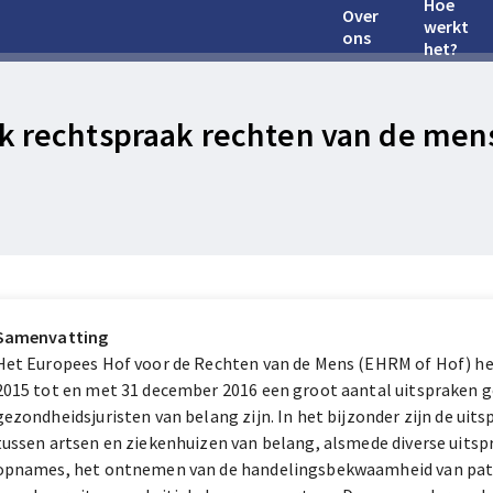
Hoe
Over
werkt
ons
het?
k rechtspraak rechten van de men
Samenvatting
Het Europees Hof voor de Rechten van de Mens (EHRM of Hof) he
2015 tot en met 31 december 2016 een groot aantal uitspraken g
gezondheidsjuristen van belang zijn. In het bijzonder zijn de ui
tussen artsen en ziekenhuizen van belang, alsmede diverse uitspr
opnames, het ontnemen van de handelingsbekwaamheid van pati