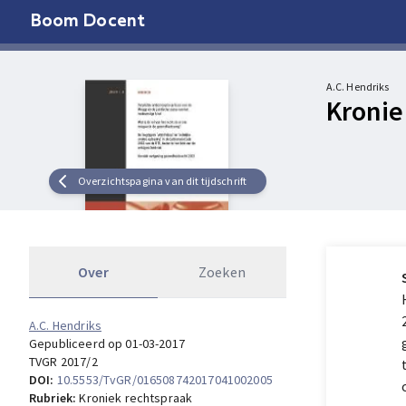
Boom Docent
A.C. Hendriks
Kronie
Overzichtspagina van dit tijdschrift
Over
Zoeken
A.C. Hendriks
Gepubliceerd op 01-03-2017
TVGR 2017/2
DOI:
10.5553/TvGR/016508742017041002005
Rubriek:
Kroniek rechtspraak