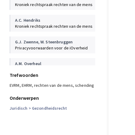
Kroniek rechtspraak rechten van de mens
Zwitzerland (GC), nr. 56925/08
EHRC, 1, 2016
A.C. Hendriks
Kroniek rechtspraak rechten van de mens
G.J. Zwenne
,
W. Steenbruggen
Privacyvoorwaarden voor de iOverheid
A.M. Overheul
Vergoeding van integriteitsschade mede
Trefwoorden
bezien vanuit een mensenrechtelijk
perspectief
EVRM, EHRM, rechten van de mens, schending
V.L. Derckx
Onderwerpen
Medische zorg aan irreguliere migranten:
Juridisch
> Gezondheidsrecht
een status quo
A.C. Hendriks
Kroniek rechtspraak rechten van de mens