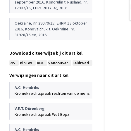
september 2016, Kondrulin t. Rusland, nr.
12987/15, EHRC 2017, 4;, 2016
Oekraïne, nr. 29070/15; EHRM 13 oktober
2016, Konovalchuk t. Oekraïne, nr.
31928/15 en, 2016
Rusland, nr. 66252/14, EHRC 2016, 121 en,
Download citeerwijze bij dit artikel
2016
RIS
BibTex
APA
Vancouver
Leidraad
Slovenië, nr. 77212/12
Verwijzingen naar dit artikel
AB, 3, 2016
A.C. Hendriks
Slovenië, nr. 77212/12
Kroniek rechtspraak rechten van de mens
AB, 3, 2016
V.E.T. Dörenberg
Peristeridou
Kroniek rechtspraak Wet Bopz
& T. Spronken)
AB, 2010
A.C. Hendriks