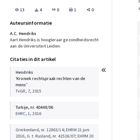
13
4
0
1
0
Auteursinformatie
A.C. Hendriks
Aart Hendriks is hoogleraar gezondheidsrecht
aan de Universiteit Leiden.
Citaties in dit artikel
Hendriks
‘Kroniek rechtspraak rechten van de
mens’
TvGR, 7, 2015
Turkije, nr. 40448/06
EHRC, 1, 2016
Griekenland, nr. 12863/14; EHRM 21 juni
2016, G. t. Rusland, nr. 42526/07; EHRM 20