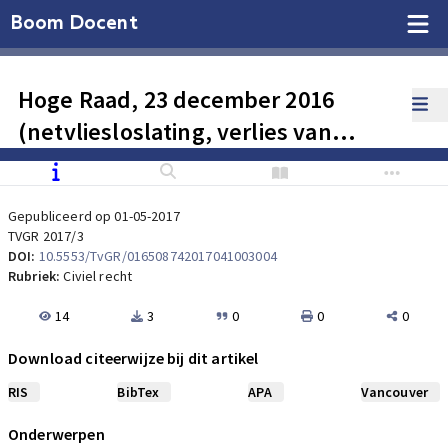
Boom Docent
Hoge Raad, 23 december 2016
(netvliesloslating, verlies van
kans), m.nt. De Ridder
Gepubliceerd op 01-05-2017
TVGR 2017/3
DOI:
10.5553/TvGR/016508742017041003004
Rubriek:
Civiel recht
14
3
0
0
0
Download citeerwijze bij dit artikel
RIS
BibTex
APA
Vancouver
Onderwerpen