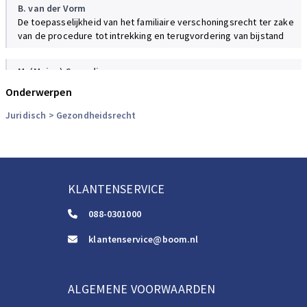
B. van der Vorm
De toepasselijkheid van het familiaire verschoningsrecht ter zake
van de procedure tot intrekking en terugvordering van bijstand
M. (Mojan) Samadi
Een nieuw beoordelingskader voor de sanctionering van
Onderwerpen
vormverzuimen: een stap in de goede richting?
Juridisch
> Gezondheidsrecht
KLANTENSERVICE
088-0301000
klantenservice@boom.nl
ALGEMENE VOORWAARDEN