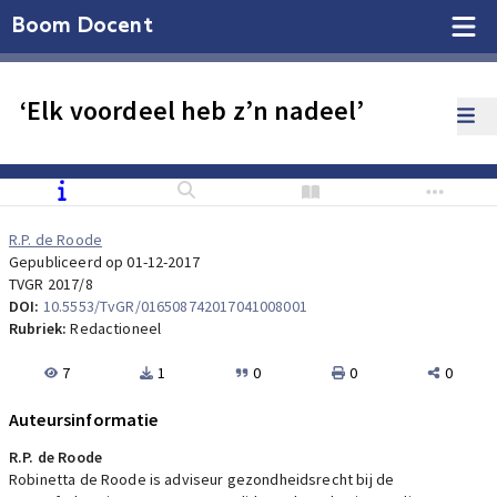
Boom Docent
‘Elk voordeel heb z’n nadeel’
R.P. de Roode
Gepubliceerd op 01-12-2017
TVGR 2017/8
DOI:
10.5553/TvGR/016508742017041008001
Rubriek:
Redactioneel
7
1
0
0
0
Auteursinformatie
R.P. de Roode
Robinetta de Roode is adviseur gezondheidsrecht bij de