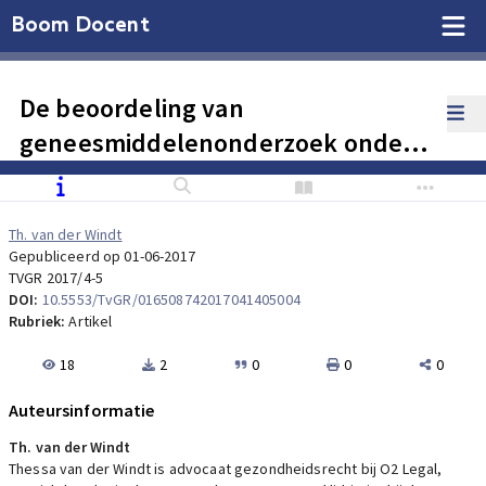
Boom Docent
De beoordeling van
geneesmiddelenonderzoek onder
de nieuwe Europese verordening –
niet leuker, niet makkelijker
Th. van der Windt
Gepubliceerd op 01-06-2017
TVGR 2017/4-5
DOI:
10.5553/TvGR/016508742017041405004
Rubriek:
Artikel
18
2
0
0
0
Auteursinformatie
Th. van der Windt
Thessa van der Windt is advocaat gezondheidsrecht bij O2 Legal,