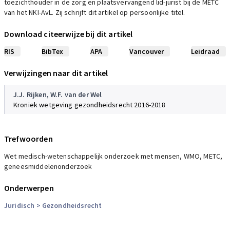
toezichthouder in de zorg en plaatsvervangend lid-jurist bij de METC
van het NKI-AvL. Zij schrijft dit artikel op persoonlijke titel.
Download citeerwijze bij dit artikel
RIS
BibTex
APA
Vancouver
Leidraad
Verwijzingen naar dit artikel
J.J. Rijken
,
W.F. van der Wel
Kroniek wetgeving gezondheidsrecht 2016-2018
Trefwoorden
Wet medisch-wetenschappelijk onderzoek met mensen, WMO, METC,
geneesmiddelenonderzoek
Onderwerpen
Juridisch
> Gezondheidsrecht