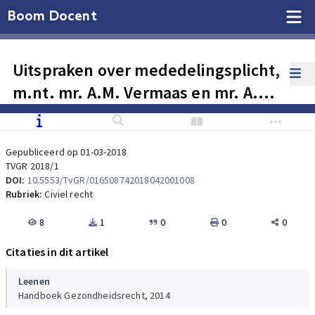
Boom Docent
Uitspraken over mededelingsplicht,
m.nt. mr. A.M. Vermaas en mr. A.M.
Franse
Gepubliceerd op 01-03-2018
TVGR 2018/1
DOI:
10.5553/TvGR/016508742018042001008
Rubriek:
Civiel recht
8
1
0
0
0
Citaties in dit artikel
Leenen
Handboek Gezondheidsrecht, 2014