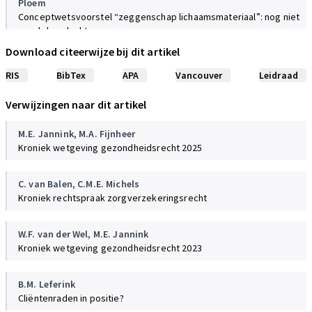
Ploem
Conceptwetsvoorstel “zeggenschap lichaamsmateriaal”: nog niet
goed doordacht
TvGR, 4-5, 2017
Download citeerwijze bij dit artikel
RIS
BibTex
APA
Vancouver
Leidraad
Barneveld, van,
Kastelein
Strafvorderlijke bepalingen Wetsvoorstel zeggenschap
Verwijzingen naar dit artikel
lichaamsmateriaal
TvGR, 4-5, 2017
M.E. Jannink
,
M.A. Fijnheer
Kroniek wetgeving gezondheidsrecht 2025
Ploem,
Dute
Nieuwe wetgeving lichaamsmateriaal. Ophef over justitiële
C. van Balen
,
C.M.E. Michels
toegang terecht?
Kroniek rechtspraak zorgverzekeringsrecht
NJB, 4, 2017
W.F. van der Wel
,
M.E. Jannink
Ploem
Kroniek wetgeving gezondheidsrecht 2023
Wetsvoorstel ‘zeggenschap lichaamsmateriaal’: nog veel om over
na te denken…
ZIP, 2017
B.M. Leferink
Cliëntenraden in positie?