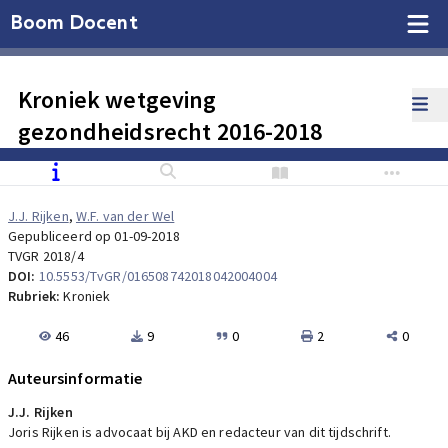
Boom Docent
Kroniek wetgeving
gezondheidsrecht 2016-2018
J.J. Rijken
,
W.F. van der Wel
Gepubliceerd op 01-09-2018
TVGR 2018/4
DOI:
10.5553/TvGR/016508742018042004004
Rubriek:
Kroniek
46
9
0
2
0
Auteursinformatie
J.J. Rijken
Joris Rijken is advocaat bij AKD en redacteur van dit tijdschrift.