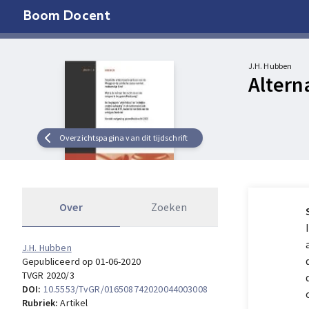
Boom Docent
J.H. Hubben
Altern
Overzichtspagina van dit tijdschrift
Over
Zoeken
J.H. Hubben
Gepubliceerd op 01-06-2020
TVGR 2020/3
DOI:
10.5553/TvGR/016508742020044003008
Rubriek:
Artikel