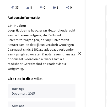
35
8
0
1
0
Auteursinformatie
J.H. Hubben
Joep Hubben is hoogleraar Gezondheidsrecht
aan, achtereenvolgens, de Radboud
Universiteit Nijmegen, de Vrije Universiteit
Amsterdam en de Rijksuniversiteit Groningen.
Daarnaast sinds 1992 als advocaat verbonden
aan Nysingh advocaten & notarissen, thans als
of counsel. Voordien o.a. werkzaam als
raadsheer Gerechtshof en raadadviseur
wetgeving.
Citaties in dit artikel
Havinga
Deventer:, 2015
Sijmons