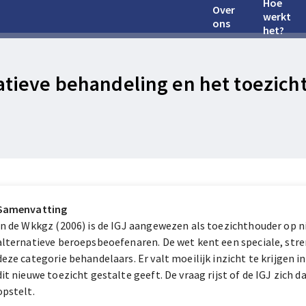
Hoe
Over
werkt
ons
het?
atieve behandeling en het toezicht
Samenvatting
In de Wkkgz (2006) is de IGJ aangewezen als toezichthouder op n
alternatieve beroepsbeoefenaren. De wet kent een speciale, str
deze categorie behandelaars. Er valt moeilijk inzicht te krijgen i
dit nieuwe toezicht gestalte geeft. De vraag rijst of de IGJ zich 
opstelt.