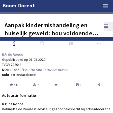
Boom Docent
Aanpak kindermishandeling en
huiselijk geweld: hou voldoende
afwegingsruimte voor professionals
R.P. de Roode
Gepubliceerd op 01-08-2020
TVGR 2020/4
DOI:
10.5553/TvGR/016508742020044004001
Rubriek:
Redactioneel
54
7
0
1
0
Auteursinformatie
R.P. de Roode
Robinetta de Roode is adviseur gezondheidsrecht bij Artsenfederatie