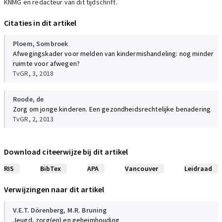
KNMG en redacteur van dit tijdschrift.
Citaties in dit artikel
Ploem,
Sombroek
Afwegingskader voor melden van kindermishandeling: nog minder
ruimte voor afwegen?
TvGR, 3, 2018
Roode, de
Zorg om jonge kinderen. Een gezondheidsrechtelijke benadering
TvGR, 2, 2013
Download citeerwijze bij dit artikel
RIS
BibTex
APA
Vancouver
Leidraad
Verwijzingen naar dit artikel
V.E.T. Dörenberg
,
M.R. Bruning
Jeugd, zorg(en) en geheimhouding