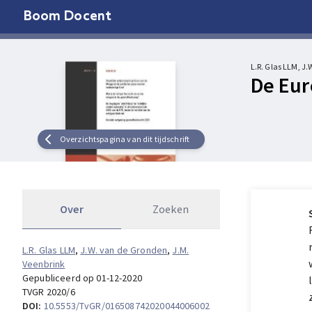
Boom Docent
L.R. Glas LLM, J
De Eur
Overzichtspagina van dit tijdschrift
Over
Zoeken
L.R. Glas LLM
,
J.W. van de Gronden
,
J.M.
Veenbrink
Gepubliceerd op 01-12-2020
TVGR 2020/6
DOI:
10.5553/TvGR/016508742020044006002