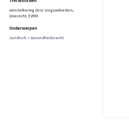
Trefwoorden
Winst in de zorg. Juridische aspecten van
winstuitkering door zorginstellingen,
winstuitkering door zorgaanbieders,
2011
Unierecht, EVRM
Onderwerpen
Gronden, van de
De arresten Blanco Pérez en Commissie
Juridisch
> Gezondheidsrecht
tegen Spanje: een goed evenwicht
tussen de interne markt en de
zorgbevoegdheden van de Lidstaten?
NtEr, 7, 2010