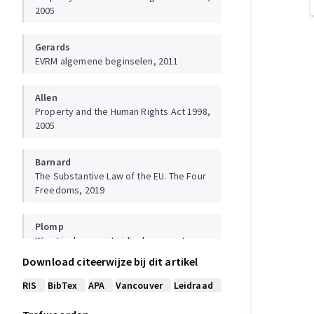
2005
Gerards
EVRM algemene beginselen, 2011
Allen
Property and the Human Rights Act 1998,
2005
Barnard
The Substantive Law of the EU. The Four
Freedoms, 2019
Plomp
Winst in de zorg. Juridische aspecten van
winstuitkering door zorginstellingen,
Download citeerwijze bij dit artikel
2011
RIS
BibTex
APA
Vancouver
Leidraad
Plomp