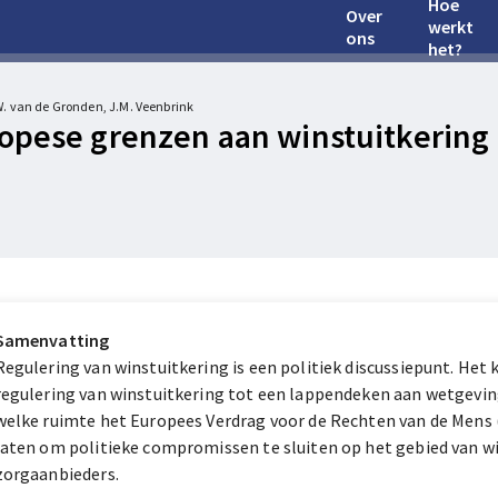
Hoe
Over
werkt
ons
het?
.W. van de Gronden, J.M. Veenbrink
opese grenzen aan winstuitkering
Samenvatting
Regulering van winstuitkering is een politiek discussiepunt. He
regulering van winstuitkering tot een lappendeken aan wetgeving 
welke ruimte het Europees Verdrag voor de Rechten van de Mens
laten om politieke compromissen te sluiten op het gebied van w
zorgaanbieders.