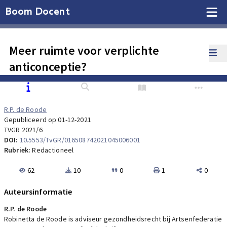
Boom Docent
Meer ruimte voor verplichte
anticonceptie?
R.P. de Roode
Gepubliceerd op 01-12-2021
TVGR 2021/6
DOI:
10.5553/TvGR/016508742021045006001
Rubriek:
Redactioneel
62
10
0
1
0
Auteursinformatie
R.P. de Roode
Robinetta de Roode is adviseur gezondheidsrecht bij Artsenfederatie