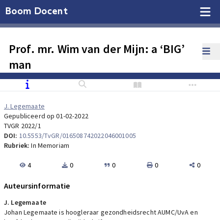
Boom Docent
Prof. mr. Wim van der Mijn: a ‘BIG’
man
J. Legemaate
Gepubliceerd op 01-02-2022
TVGR 2022/1
DOI:
10.5553/TvGR/016508742022046001005
Rubriek:
In Memoriam
4
0
0
0
0
Auteursinformatie
J. Legemaate
Johan Legemaate is hoogleraar gezondheidsrecht AUMC/UvA en