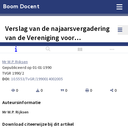
Boom Docent
Verslag van de najaarsvergadering
van de Vereniging voor
Gezondheidsrecht op 17 november
1989
Mr W.P. Rijksen
Gepubliceerd op 01-01-1990
TVGR 1990/2
DOI:
10.5553/TvGR/1990014002005
0
0
0
0
0
Auteursinformatie
Mr W.P. Rijksen
Download citeerwijze bij dit artikel