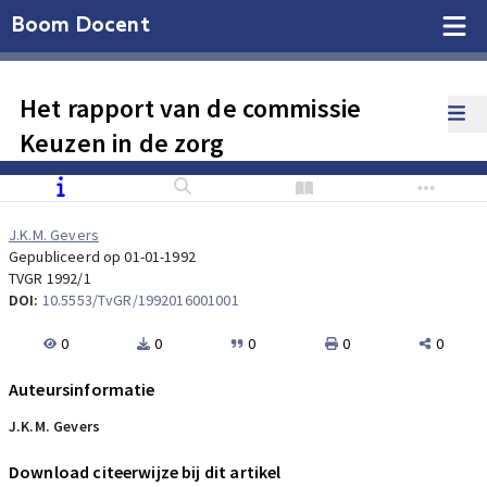
Boom Docent
Het rapport van de commissie
Keuzen in de zorg
J.K.M. Gevers
Gepubliceerd op 01-01-1992
TVGR 1992/1
DOI:
10.5553/TvGR/1992016001001
0
0
0
0
0
Auteursinformatie
J.K.M. Gevers
Download citeerwijze bij dit artikel